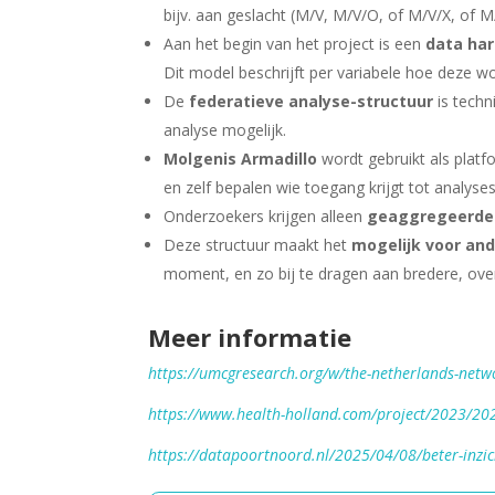
bijv. aan geslacht (M/V, M/V/O, of M/V/X, of 
Aan het begin van het project is een
data ha
Dit model beschrijft per variabele hoe deze w
De
federatieve analyse-structuur
is techn
analyse mogelijk.
Molgenis Armadillo
wordt gebruikt als platf
en zelf bepalen wie toegang krijgt tot analyses
Onderzoekers krijgen alleen
geaggregeerde 
Deze structuur maakt het
mogelijk voor and
moment, en zo bij te dragen aan bredere, ove
Meer informatie
https://umcgresearch.org/w/the-netherlands-networ
https://www.health-holland.com/project/2023/2023
https://datapoortnoord.nl/2025/04/08/beter-inzic