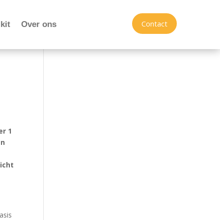
Contact
kit
Over ons
er 1
en
icht
asis