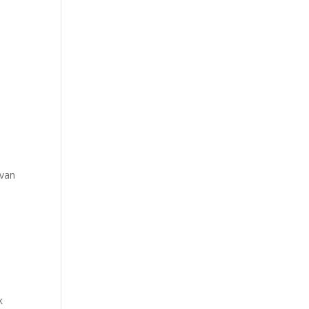
a
 van
k