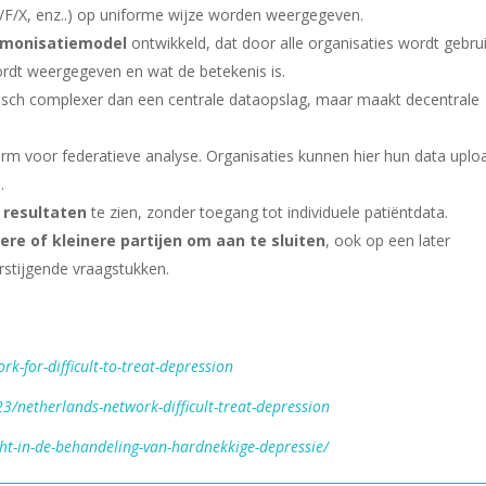
M/F/X, enz..) op uniforme wijze worden weergegeven.
rmonisatiemodel
ontwikkeld, dat door alle organisaties wordt gebrui
ordt weergegeven en wat de betekenis is.
isch complexer dan een centrale dataopslag, maar maakt decentrale
orm voor federatieve analyse. Organisaties kunnen hier hun data upl
.
resultaten
te zien, zonder toegang tot individuele patiëntdata.
ere of kleinere partijen om aan te sluiten
, ook op een later
rstijgende vraagstukken.
k-for-difficult-to-treat-depression
/netherlands-network-difficult-treat-depression
ht-in-de-behandeling-van-hardnekkige-depressie/