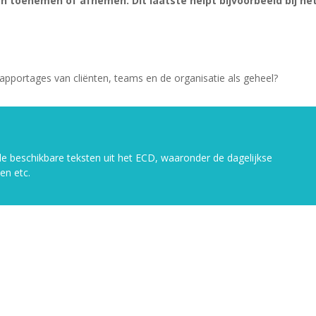
toenemen of afnemen. Dit laatste helpt bijvoorbeeld bij he
apportages van cliënten, teams en de organisatie als geheel?
le beschikbare teksten uit het ECD, waaronder de dagelijkse
ken etc.