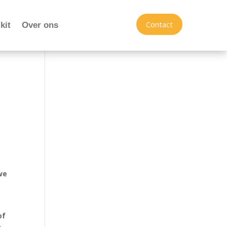
Contact
kit
Over ons
we
of