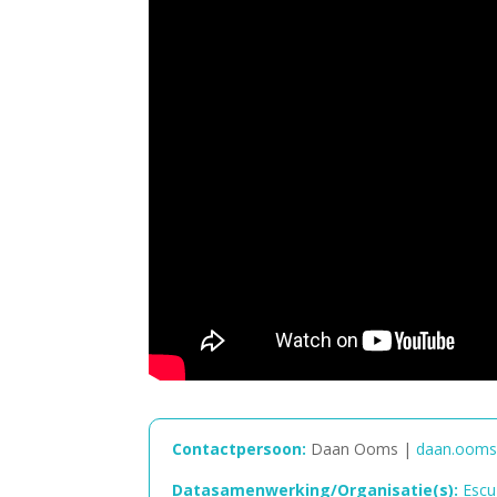
Contactpersoon:
Daan Ooms
|
daan.ooms@
Datasamenwerking/Organisatie(s):
Escu