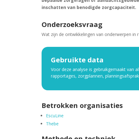
bepaalde zorgvragen of aandachtsgebieden 
inschatten van benodigde zorgcapaciteit.
Onderzoeksvraag
Wat zijn de ontwikkelingen van onderwerpen in r
Gebruikte data
Voor deze analyse is gebruikgemaakt van al
rapportages, zorgplannen, planningsafspra
Betrokken organisaties
EscuLine
Thebe
Methode en techniek