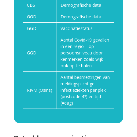
CBS
Demografische data
GGD
Demografische data
GGD
Vaccinatiestatus
Aantal Covid-19 gevallen
in een regio – op
GGD
persoonsniveau door
kenmerken zoals wijk
ook op te halen
Aantal besmettingen van
meldingsplichtige
RIVM (Osiris)
infectieziekten per plek
(postcode 4?) en tijd
(=dag)