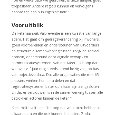
hoe en welke data we gebruiken, is deze aanpak goed
toepasbaar. Andere regio’s kunnen dit vervolgens
aanpassen aan hun eigen situatie.
”
Vooruitblik
De ketenaanpak Valpreventie is een kwestie van lange
adem. Het gaat om gedragsverandering bij inwoners,
goed voorbereiden en ondersteunen van uitvoerders
en structurele samenwerking tussen zorg- en sociaal
domein, ondersteund door digitale verwijs- en
communicatiesystemen. Van der Meer: “Ik hoop dat
we over vijf jaar nog steeds lerend bezig zijn, op basis
van objectieve data. Dat alle organisaties die met 65-
plussers werken hun data delen en dat
registratiesystemen beter op elkaar zijn aangesloten.
En dat er vertrouwen is in de samenwerking tussen alle
betrokken actoren binnen de keten.”
Klein Holte vult aan: “Ik hoop dat we inzicht hebben in
elkaars data en die ook kunnen benutten. Zodat