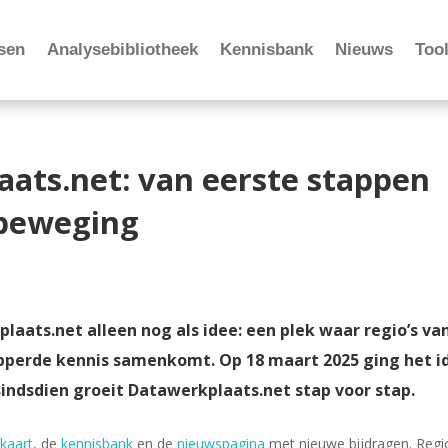
sen
Analysebibliotheek
Kennisbank
Nieuws
Tool
aats.net: van eerste stappen
 beweging
aats.net alleen nog als idee: een plek waar regio’s va
ipperde kennis samenkomt. Op 18 maart 2025 ging het i
sindsdien groeit Datawerkplaats.net stap voor stap.
nkaart
, de
kennisbank
en de
nieuwspagina
met nieuwe bijdragen. Regi