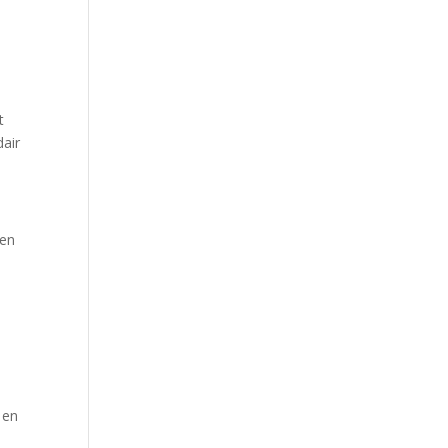
t
dair
 en
 en