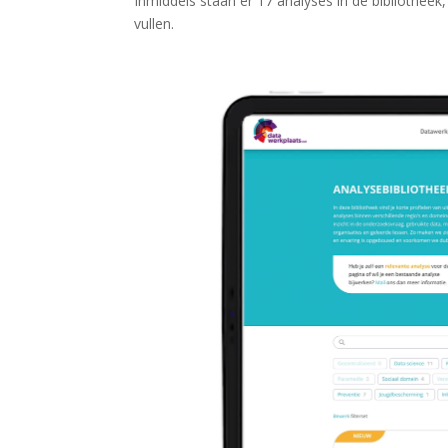
Inmiddels staan er 17 analyses in de bibliotheek
vullen.