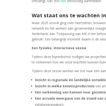
ontvangt, kan zich
hier
eenvoudig aanmelden.
Wat staat ons te wachten i
Waar 2025 vooral ging over neerzetten, bouwen 
netwerk en het werken aan gezamenlijke vraags
Nederland,
aan
‘Toepassing van KIK-V ten behoe
gebruik’.
Een belangrijk moment daarin is de net
Een fysieke, interactieve sessie
Tijdens deze bijeenkomst nodigen we projectleid
te verkennen hoe we onze krachten kunnen bun
Tijdens deze sessie werken we toe naar een aan
Inzicht in regionale én landelijke ontwik
Inzicht in welke kennis(producten)
van and
Een verkenning van kansen voor gezamen
Een actuele weergave van de stand van 
initiatievenpagina’s.