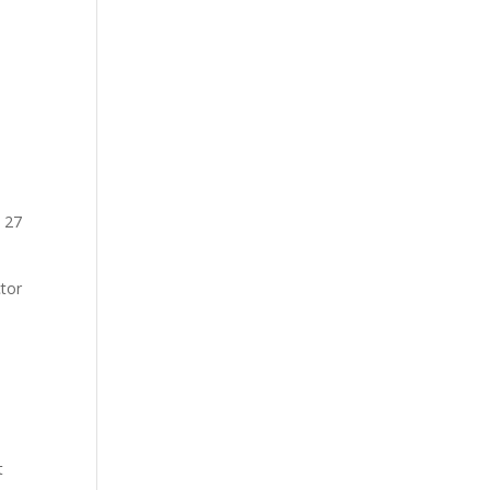
n 27
ctor
t