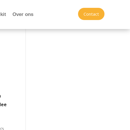
Contact
kit
Over ons
n
dee
o’s