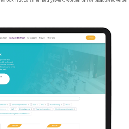
, en ook in 2026 zal er hard gewerkt worden om de bibliotheek verder