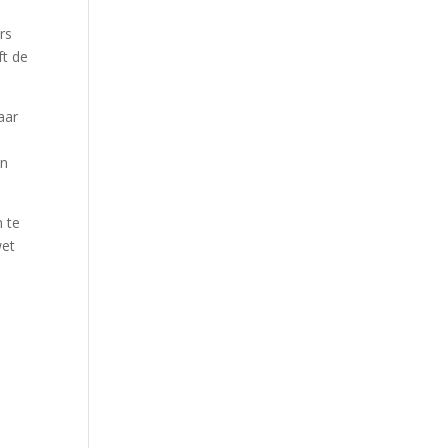
rs
ft de
aar
-
en
n te
wet