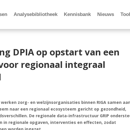
sen
Analysebibliotheek
Kennisbank
Nieuws
Tool
ng DPIA op opstart van een
voor regionaal integraal
d
nd werken zorg- en welzijnsorganisaties binnen RIGA samen aa
eem naar een regionaal ecosysteem gericht op gezondheid,
dsverschillen. De regionale data-infrastructuur GRIP onderst
n in regionale opgaven, interventies en effecten, zodat
nen worden ingezet.