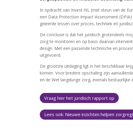
In opdracht van Invest-NL (met steun van de E
een Data Protection Impact Assessment (DPIA) ui
geleerde lessen over proces, techniek en juridisc
De conclusie is dat het juridisch grotendeels mo
zorg te monitoren en op basis daarvan interventie
design. Met een passende technische en proce
uitgevoerd.
De grootste uitdaging ligt in het beschikbaar kr
komen. Voor bredere opschaling zijn aanvullen
en de Wet langdurige zorg, evenals bestuurlijke e
Vraag hier het juridisch rapport op
Lees ook: Nieuwe inzichten helpen zorgre