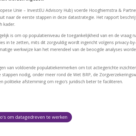
uropese Unie – InvestEU Advisory Hub) voerde Hooghiemstra & Partne
t naar de eerste stappen in deze datastrategie. Het rapport beschrij
h kader.
gelijk is om op populatieniveau de toegankelijkheid van en de vraag n
s in te zetten, mits dit zorgvuldig wordt ingericht volgens privacy-by
smatige werkwijze kan het merendeel van de beoogde analyses word
ijgen van voldoende populatiekenmerken om tot actiegerichte inzichte
de stappen nodig, onder meer rond de Wet BRP, de Zorgverzekerings
n politieke afstemming om regio’s juridisch beter te faciliteren.
gio’s om datagedreven te werken