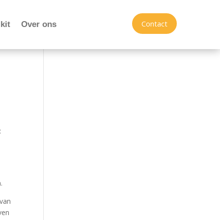
Contact
kit
Over ons
t
.
 van
ven