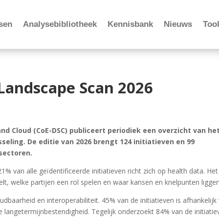
sen
Analysebibliotheek
Kennisbank
Nieuws
Tool
Landscape Scan 2026
and Cloud (CoE-DSC) publiceert periodiek een overzicht van he
ling. De editie van 2026 brengt 124 initiatieven en 99
 sectoren.
% van alle geïdentificeerde initiatieven richt zich op health data. Het
elt, welke partijen een rol spelen en waar kansen en knelpunten liggen
baarheid en interoperabiliteit. 45% van de initiatieven is afhankelijk
 langetermijnbestendigheid. Tegelijk onderzoekt 84% van de initiatie