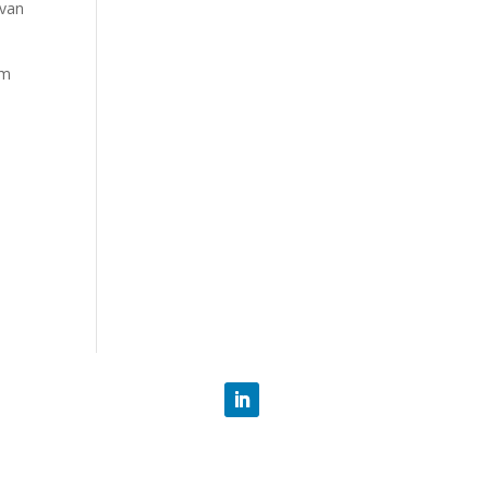
 van
om