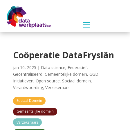
Coöperatie DataFryslân
jan 10, 2025
|
Data science
,
Federatief
,
Gecentraliseerd
,
Gemeentelijke domein
,
GGD
,
Initiatieven
,
Open source
,
Sociaal domein
,
Verantwoording
,
Verzekeraars
Sociaal Domein
Gemeentelijke domein
Verzekeraars