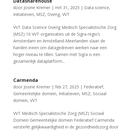
Datasharehouse
door
Josine Kremer
|
mrt 31, 2025
|
Data science
,
Initiatieven
,
MSZ
,
Overig
,
VVT
VVT Data Science Overig Medisch Specialistische Zorg
(MSZ) 10 VVT-organisaties uit de Sigra-regio’s
Amsterdam en Amstelland-Meerlanden slaan de
handen ineen om datagedreven werken naar een
hoger niveau te tillen. Samen met Sigra is een
gezamenlijk dataplatform...
Carmenda
door
Josine Kremer
|
feb 27, 2025
|
Federatief
,
Gemeentelijke domein
,
Initiatieven
,
MSZ
,
Sociaal
domein
,
VVT
VVT Medisch Specialistische Zorg (MSZ) Sociaal
Domein Gemeentelijke domein Federatief Carmenda
versterkt gelijkwaardigheid in de gezondheidszorg door