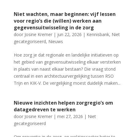
Niet wachten, maar beginnen: vijf lessen
voor regio’s die (willen) werken aan
gegevensuitwisseling in de zorg
door
Josine Kremer
|
jun 22, 2026
|
Kennisbank
,
Niet
gecategoriseerd
,
Nieuws
Hoe zorg je dat regionale en landelijke initiatieven op
het gebied van gegevensuitwisseling elkaar versterken
in plaats van naast elkaar bestaan? Die vraag stond
centraal in een architectuurvergelijking tussen RSO
Trijn en KIK-V. De vergelijking moest duidelijk maken...
Nieuwe inzichten helpen zorgregio’s om
datagedreven te werken
door
Josine Kremer
|
mei 27, 2026
|
Niet
gecategoriseerd
Om preventie in de zorg- en welzijnssector beter te