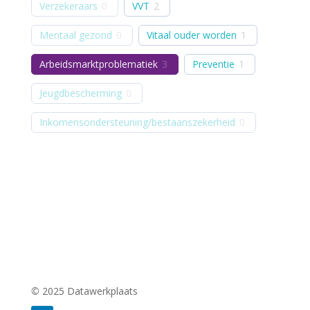
Verzekeraars
0
VVT
2
Mentaal gezond
0
Vitaal ouder worden
1
Arbeidsmarktproblematiek
3
Preventie
1
Jeugdbescherming
0
Inkomensondersteuning/bestaanszekerheid
0
©
2025 Datawerkplaats