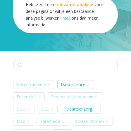
Heb je zelf een
relevante analyse
voor
deze pagina of wil je een bestaande
analyse bijwerken?
Mail
ons dan meer
informatie.
Zoek
Gecentraliseerd
0
Data science
2
Federatief
0
Gemeentelijke domein
0
GGD
0
GGZ
0
Huisartsenzorg
1
MSZ
0
Paramedie
0
Sociaal domein
0