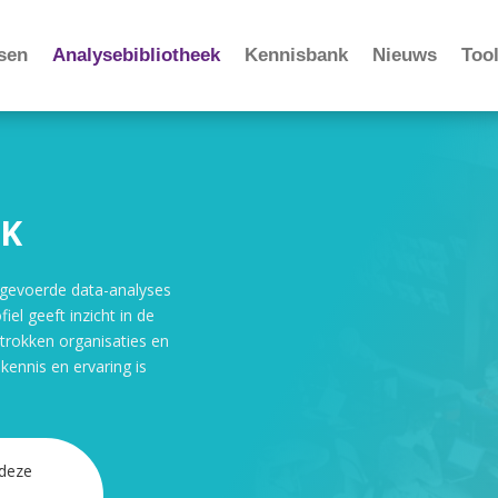
sen
Analysebibliotheek
Kennisbank
Nieuws
Tool
EK
uitgevoerde data-analyses
iel geeft inzicht in de
trokken organisaties en
kennis en ervaring is
deze