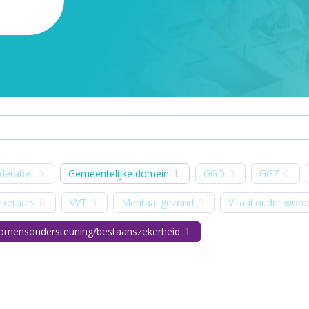
deratief
0
Gemeentelijke domein
1
GGD
0
GGZ
0
ekeraars
0
VVT
0
Mentaal gezond
0
Vitaal ouder word
komensondersteuning/bestaanszekerheid
1