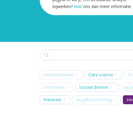
bijwerken?
Mail
ons dan meer informatie.
Zoek
Gecentraliseerd
0
Data science
1
Fe
Paramedie
0
Sociaal domein
1
Verz
Preventie
1
Jeugdbescherming
0
In