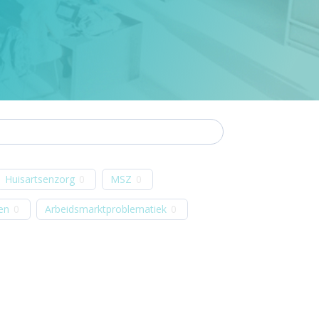
Huisartsenzorg
0
MSZ
0
en
0
Arbeidsmarktproblematiek
0