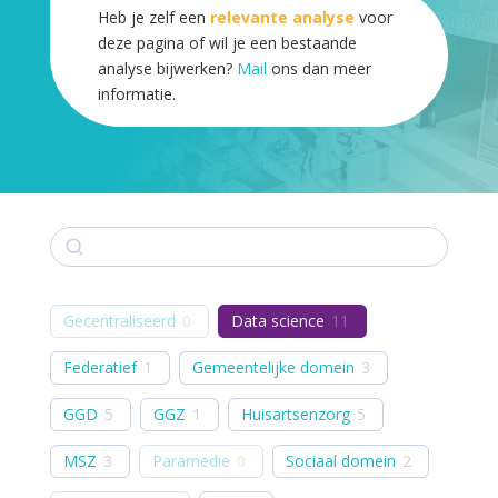
Heb je zelf een
relevante analyse
voor
deze pagina of wil je een bestaande
analyse bijwerken?
Mail
ons dan meer
informatie.
Zoek
Gecentraliseerd
0
Data science
11
Federatief
1
Gemeentelijke domein
3
GGD
5
GGZ
1
Huisartsenzorg
5
MSZ
3
Paramedie
0
Sociaal domein
2