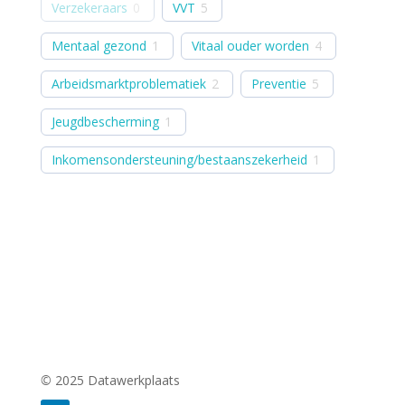
Verzekeraars
0
VVT
5
Mentaal gezond
1
Vitaal ouder worden
4
Arbeidsmarktproblematiek
2
Preventie
5
Jeugdbescherming
1
Inkomensondersteuning/bestaanszekerheid
1
©
2025 Datawerkplaats